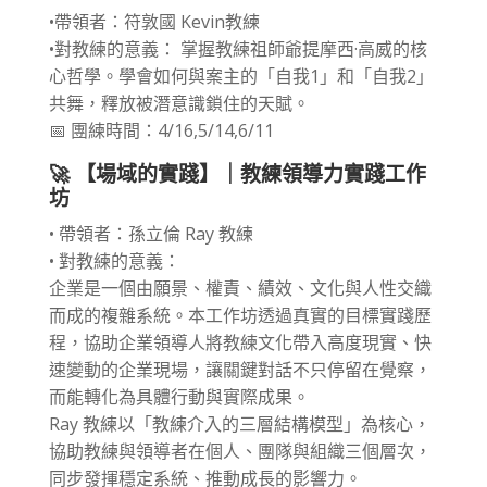
•帶領者：符敦國 Kevin教練
•對教練的意義： 掌握教練祖師爺提摩西·高威的核
心哲學。學會如何與案主的「自我1」和「自我2」
共舞，釋放被潛意識鎖住的天賦。
📅 團練時間：4/16,5/14,6/11
🚀 【場域的實踐】｜教練領導力實踐工作
坊
• 帶領者：孫立倫 Ray 教練
• 對教練的意義：
企業是一個由願景、權責、績效、文化與人性交織
而成的複雜系統。本工作坊透過真實的目標實踐歷
程，協助企業領導人將教練文化帶入高度現實、快
速變動的企業現場，讓關鍵對話不只停留在覺察，
而能轉化為具體行動與實際成果。
Ray 教練以「教練介入的三層結構模型」為核心，
協助教練與領導者在個人、團隊與組織三個層次，
同步發揮穩定系統、推動成長的影響力。