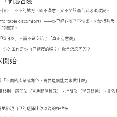
」，何必冒險
一個不上不下的地方，既不滿意，又不至於痛苦到必須改變。
rtable discomfort）——你已經適應了不快樂，它變得熟悉
」的選擇。
「還可以」。而不是交給了「真正有意義」。
媽，你的工作是你自己選擇的嗎？」你會怎麼回答？
以開始
」
成「不同的產業或角色，需要這個能力來做什麼」。
可遷移到：顧問業（客戶關係維繫）、培訓業（學員關係）、非營
訝地發現自己的選擇比你以為的多很多。