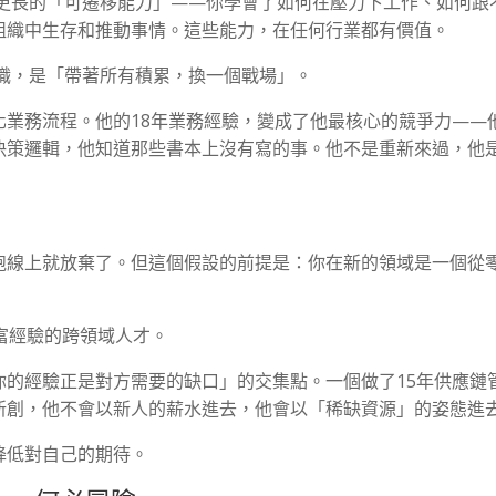
至更長的「可遷移能力」——你學會了如何在壓力下工作、如何跟
組織中生存和推動事情。這些能力，在任何行業都有價值。
轉職，是「帶著所有積累，換一個戰場」。
化業務流程。他的18年業務經驗，變成了他最核心的競爭力——
決策邏輯，他知道那些書本上沒有寫的事。他不是重新來過，他
跑線上就放棄了。但這個假設的前提是：你在新的領域是一個從
富經驗的跨領域人才。
你的經驗正是對方需要的缺口」的交集點。一個做了15年供應鏈
新創，他不會以新人的薪水進去，他會以「稀缺資源」的姿態進
降低對自己的期待。