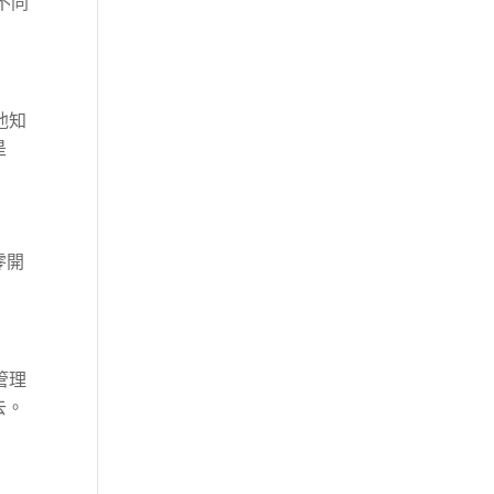
不同
他知
是
零開
管理
去。