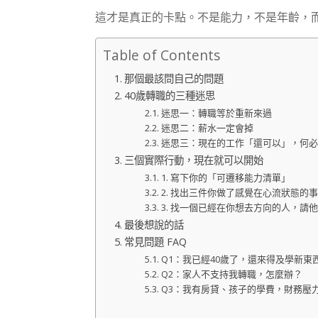
這才是真正的卡點。不是能力，不是年齡，而
Table of Contents
那個最該問自己的問題
40歲轉職的三種迷思
迷思一：轉職等於重新來過
迷思二：薪水一定會掉
迷思三：現在的工作「還可以」，何必
三個實際行動，現在就可以開始
1. 寫下你的「可遷移能力清單」
2. 找出三件你做了感覺在心流狀態的事
3. 找一個已經在你想去方向的人，請
最後想說的話
常見問題 FAQ
Q1：我已經40歲了，還來得及學新東
Q2：家人不支持我轉職，怎麼辦？
Q3：我有房貸、孩子的學費，財務壓