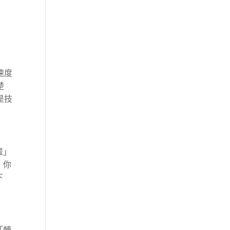
速度
楚
是技
畫」
、你
下
「轉