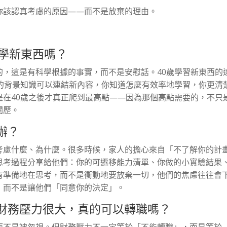
你該認真考慮的原因——而不是放棄的理由。
及學新東西嗎？
的，這是有科學根據的事實，而不是安慰話。40歲學習新東西的
強的背景知識可以連結新內容，你知道怎麼有效率地學習，你更清
是在40歲之後才真正爬到最高點——因為那個高點需要的，不只
閱歷。
辦？
考慮什麼、為什麼。很多時候，家人的擔心來自「不了解你的計
思考過程分享給他們：你的可遷移能力清單、你做的小實驗結果
有準備地在思考，而不是衝動地要放棄一切，他們的焦慮往往會
，而不是讓他們「同意你的決定」。
，財務壓力很大，真的可以轉職嗎？
而不是被忽視。但財務壓力不一定等於「不能轉職」，而是等於