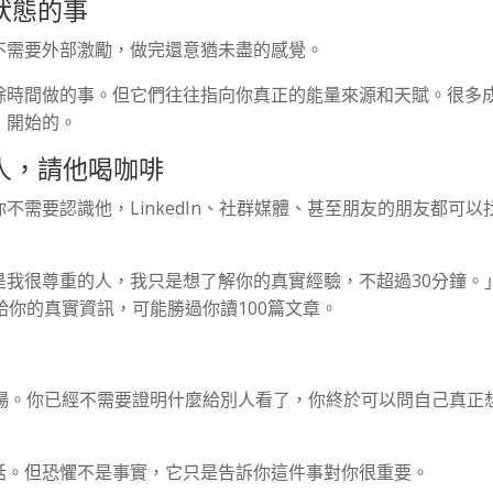
狀態的事
不需要外部激勵，做完還意猶未盡的感覺。
餘時間做的事。但它們往往指向你真正的能量來源和天賦。很多
」開始的。
的人，請他喝咖啡
需要認識他，LinkedIn、社群媒體、甚至朋友的朋友都可以
是我很尊重的人，我只是想了解你的真實經驗，不超過30分鐘。
給你的真實資訊，可能勝過你讀100篇文章。
開場。你已經不需要證明什麼給別人看了，你終於可以問自己真正
話。但恐懼不是事實，它只是告訴你這件事對你很重要。