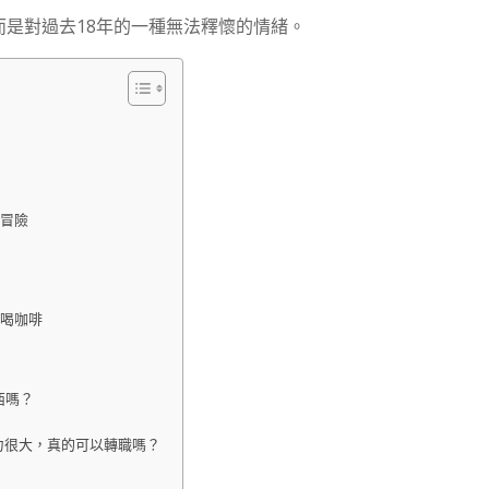
是對過去18年的一種無法釋懷的情緒。
冒險
他喝咖啡
西嗎？
力很大，真的可以轉職嗎？