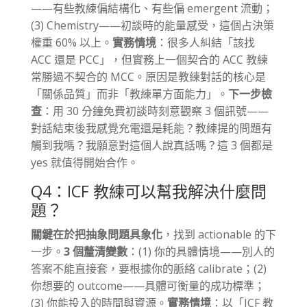
——有些教練偏結構化、有些偏 emergent 流動；
(3) Chemistry——初談時的能量感受，這個占決策
權重 60% 以上。
實務情境
：很多人糾結「該找
ACC 還是 PCC」，但實務上一個契合的 ACC 教練
常勝過不契合的 MCC。原因是教練對話的核心是
「關係品質」而非「教練單方面能力」。
下一步檢
查
：用 30 分鐘免費初談時刻意觀察 3 個訊號——
對話結束後我感覺充電還是耗能？教練提的問題有
觸到我嗎？我願意對這個人說真話嗎？這 3 個都是
yes 就值得開始合作。
Q4：ICF 教練可以幫我解決什麼問
題？
關鍵在於把抽象問題具象化
，找到 actionable 的下
一步。
3 個釐清變數
：(1) 你的具體情境——別人的
答案不能直接套，要根據你的脈絡 calibrate；(2)
你想要的 outcome——具體可衡量的成功標準；
(3) 你能投入的時間與資源。
實務情境
：以「ICF 教