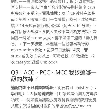
到位——疲憊狀態執行品質會打 5 折；(2) 環境是
否支持——家人/同事配合度影響長期持續度；(3)
對失敗的承受度。
實務情境
：以「ICF 教練完整指
南：認證、選擇、費用一次看懂」為例，建議先連
續 7-14 天規律執行最小版本（每天 5-10 分鐘），
再評估擴大規模。多數人失敗不是因為方法錯，是
因為一開始 scope 太大、撐不過第二週的「動力低
谷」。
下一步檢查
：本週選一個最容易執行的
micro-action 開始，記錄每日進展 14 天；若
stuck 或失敗 3 次以上，可考慮找 ICF 教練做 1-2
次 catalytic 對話 unblock。
Q3：ACC、PCC、MCC 我該選哪一
級的教練？
適配判斷不只看認證等級
，更要看 chemistry（化
學作用）。
3 個關鍵變數
：(1) 議題是否屬對方專長
領域——例如職涯議題找有過轉職經驗的教練更有
共感；(2) 對話風格跟你的學習偏好是否 match