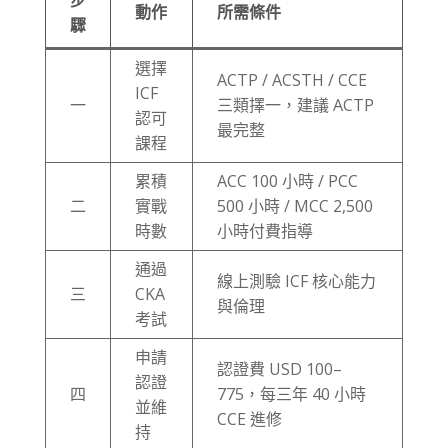
步
動作
所需條件
驟
選擇
ACTP / ACSTH / CCE
ICF
一
三類擇一，建議 ACTP
認可
最完整
課程
累積
ACC 100 小時 / PCC
二
實戰
500 小時 / MCC 2,500
時數
小時付費指導
通過
線上測驗 ICF 核心能力
三
CKA
與倫理
考試
申請
認證費 USD 100–
認證
四
775，每三年 40 小時
並維
CCE 進修
持