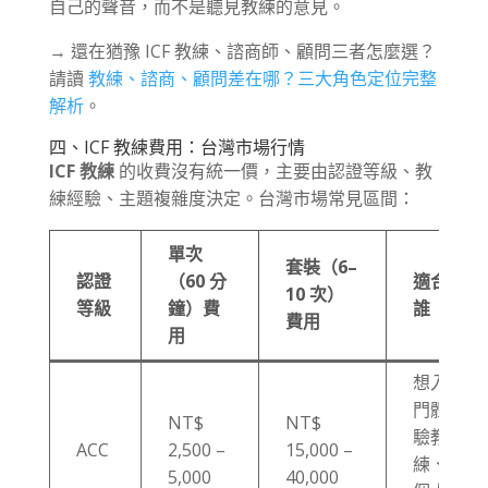
自己的聲音，而不是聽見教練的意見。
→ 還在猶豫 ICF 教練、諮商師、顧問三者怎麼選？
請讀
教練、諮商、顧問差在哪？三大角色定位完整
解析
。
四、ICF 教練費用：台灣市場行情
ICF 教練
的收費沒有統一價，主要由認證等級、教
練經驗、主題複雜度決定。台灣市場常見區間：
單次
套裝（6–
認證
（60 分
適合
10 次）
等級
鐘）費
誰
費用
用
想入
門體
NT$
NT$
驗教
ACC
2,500 –
15,000 –
練、
5,000
40,000