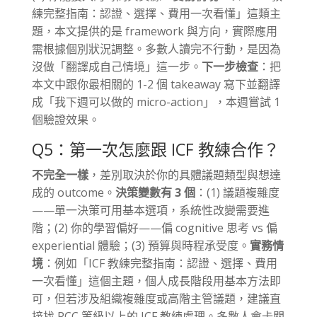
練完整指南：認證、選擇、費用一次看懂」這類主
題，本文提供的是 framework 與方向，實際應用
需根據個別狀況調整。多數人讀完不行動，是因為
沒做「翻譯成自己情境」這一步。
下一步檢查
：把
本文中跟你最相關的 1-2 個 takeaway 寫下並翻譯
成「我下週可以做的 micro-action」，本週嘗試 1
個驗證效果。
Q5：第一次怎麼跟 ICF 教練合作？
不完全一樣
，差別取決於你的具體議題類型與想達
成的 outcome。
決策變數有 3 個
：(1) 議題複雜度
——單一決策可用基本選項，系統性改變需要進
階；(2) 你的學習偏好——偏 cognitive 思考 vs 偏
experiential 體驗；(3) 預算與時程承受度。
實務情
境
：例如「ICF 教練完整指南：認證、選擇、費用
一次看懂」這個主題，個人成長階段用基本方法即
可，但若涉及組織複雜度或高階主管議題，建議直
接找 PCC 等級以上的 ICF 教練處理。多數人會卡關