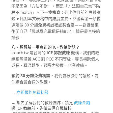
不是因為「方法不對」，而是「方法跟自己當下階
段不 match」。
下一步檢查
：列出你目前的具體議
題 + 比對本文表格中的維度差異，然後與第一順位
選項做 30 分鐘免費初談確認契合度——對話結束
後問自己「我感覺充電還是耗能？」這是最直接的
訊號。
八、想體驗一場真正的 ICF 教練對話？
icoach.tw 是台灣的
ICF 認證教練
機構，我們的教
練團隊涵蓋 ACC 到 PCC 不同等級，專長橫跨個人
成長、職涯轉型、領導力發展、企業教練。
預約 30 分鐘免費初談
，我們會根據你的議題，為
你媒合最合適的教練。
→
立即預約免費初談
→ 想先了解我們的教練團隊，請見
教練介紹
選 ICF 教練前，先做三個自我檢核