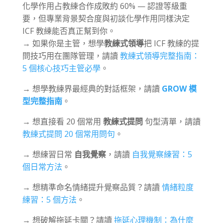
化學作用占教練合作成敗約 60% — 認證等級重
要，但專業背景契合度與初談化學作用同樣決定
ICF 教練能否真正幫到你。
→ 如果你是主管，想學
教練式領導
把 ICF 教練的提
問技巧用在團隊管理，請讀
教練式領導完整指南：
5 個核心技巧主管必學
。
→ 想學教練界最經典的對話框架，請讀
GROW 模
型完整指南
。
→ 想直接看 20 個常用
教練式提問
句型清單，請讀
教練式提問 20 個常用問句
。
→ 想練習日常
自我覺察
，請讀
自我覺察練習：5
個日常方法
。
→ 想精準命名情緒提升覺察品質？請讀
情緒粒度
練習：5 個方法
。
→ 想破解拖延卡關？請讀
拖延心理機制：為什麼