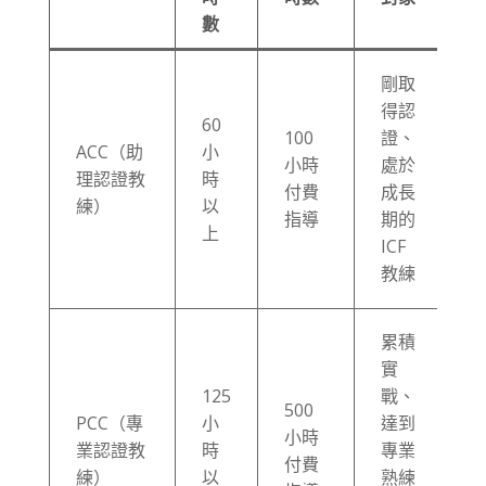
數
剛取
得認
60
100
證、
ACC（助
小
小時
處於
理認證教
時
付費
成長
練）
以
指導
期的
上
ICF
教練
累積
實
125
戰、
500
PCC（專
小
達到
小時
業認證教
時
專業
付費
練）
以
熟練