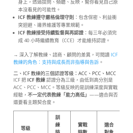
身上，透過提問、傾聽、反映，幫你看見自己原
本沒看見的可能性。
ICF 教練遵守嚴格倫理守則
：包含保密、利益衝
突迴避、邊界維護等專業規範。
ICF 教練接受持續監督與再認證
：每三年必須完
成 40 小時繼續教育（CCE）才能維持認證。
→ 深入了解教練、諮商、顧問的差異，可閱讀
ICF
教練的角色：支持與成長而非指導與告訴
。
二、ICF 教練的三個認證等級：ACC、PCC、MCC
ICF 把
ICF 教練
認證分為三級，由低到高分別是
ACC、PCC、MCC。等級反映的是訓練深度與實戰
經驗，
不一定代表教練「能力高低」
——適合與否
還要看主題契合度。
訓
練
實戰
適合
等級
時
時數
對象