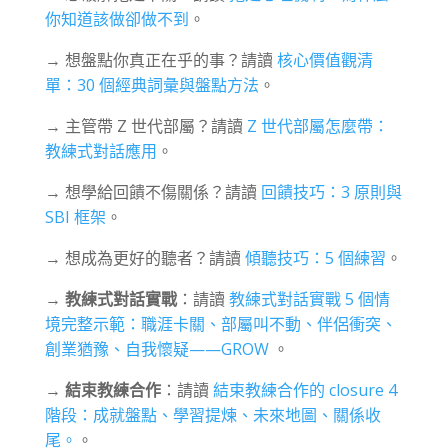
你知道該做卻做不到
。
→ 想盤點你真正在乎的事？請讀
核心價值觀清
單：30 個經典詞彙與盤點方法
。
→ 主管帶 Z 世代部屬？請讀
Z 世代部屬怎麼帶：
教練式對話應用
。
→ 想學給回饋不傷關係？請讀
回饋技巧：3 原則與
SBI 框架
。
→ 想成為更好的聽者？請讀
傾聽技巧：5 個練習
。
→
教練式對話實戰
：請讀
教練式對話實戰 5 個情
境完整示範：職涯卡關、部屬叫不動、伴侶衝突、
創業猶豫、自我懷疑——GROW
。
→
結束教練合作
：請讀
結束教練合作的 closure 4
階段：成就盤點、學習提煉、未來地圖、關係收
尾。
。