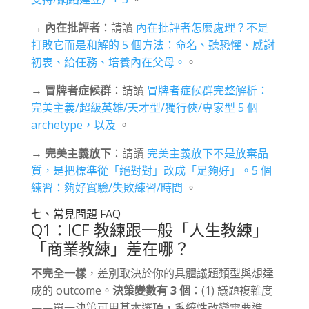
→
內在批評者
：請讀
內在批評者怎麼處理？不是
打敗它而是和解的 5 個方法：命名、聽恐懼、感謝
初衷、給任務、培養內在父母。
。
→
冒牌者症候群
：請讀
冒牌者症候群完整解析：
完美主義/超級英雄/天才型/獨行俠/專家型 5 個
archetype，以及
。
→
完美主義放下
：請讀
完美主義放下不是放棄品
質，是把標準從「絕對對」改成「足夠好」。5 個
練習：夠好實驗/失敗練習/時間
。
七、常見問題 FAQ
Q1：ICF 教練跟一般「人生教練」
「商業教練」差在哪？
不完全一樣
，差別取決於你的具體議題類型與想達
成的 outcome。
決策變數有 3 個
：(1) 議題複雜度
——單一決策可用基本選項，系統性改變需要進