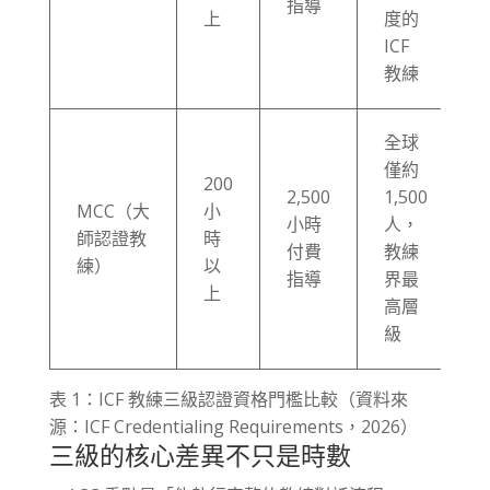
指導
上
度的
ICF
教練
全球
僅約
200
2,500
1,500
MCC（大
小
小時
人，
師認證教
時
付費
教練
練）
以
指導
界最
上
高層
級
表 1：ICF 教練三級認證資格門檻比較（資料來
源：ICF Credentialing Requirements，2026）
三級的核心差異不只是時數