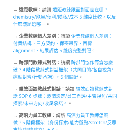
→
遠距教練
：請讀
遠距教練跟面對面差在哪？
chemistry/能量/便利/隱私/成本 5 維度比較，以及
什麼議題選哪一
。
→
企業教練個人差別
：請讀
企業教練個人差別：
付費結構、三方契約、保密邊界、目標
alignment、結果評估 5 維度完整對照
。
→
跨部門教練式對話
：請讀
跨部門協作筒倉怎麼
破？4 階段教練式對話框架（共同目的/各自視角/
痛點對齊/行動承諾）+ 5 個關鍵
。
→
績效面談教練式對話
：請讀
績效面談教練式對
話 SOP 6 步驟：邀請設定/員工自評/主管視角/共同
探索/未來方向/收尾承諾。
。
→
高潛力員工教練
：請讀
高潛力員工教練怎麼
做？5 階段框架（身份探索/能力盤點/stretch/反思
支持/網絡建立）+ 3
。