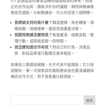
ICF 認證能提供專業訓練與倫理框架的參考，但真
正的合作品質，還取決於你的議題、期待與教練風
格是否適配。比較教練前，可以先回答三個問題。
我想被支持的是什麼？
職涯選擇、角色轉換、領
導挑戰、情緒覺察，還是某個重要決策。
我期待教練怎麼陪我？
幫我釐清、挑戰盲點、整
理行動，或陪我追蹤一段時間。
我怎麼知道合作有效？
用自己的行為、決策品
質、對話品質或行動穩定度來描述。
如果這三題還很模糊，也不代表不能開始；它只是
提醒你，第一次探索談的重點應該放在釐清議題與
確認合作方式，而不是急著比較頭銜。