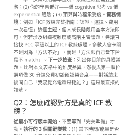
階；(2) 你的學習偏好——偏 cognitive 思考 vs 偏
experiential 體驗；(3) 預算與時程承受度。
實務情
境
：例如「ICF 教練完整指南：認證、選擇、費用
一次看懂」這個主題，個人成長階段用基本方法即
可，但若涉及組織複雜度或高階主管議題，建議直
接找 PCC 等級以上的 ICF 教練處理。多數人會卡關
不是因為「方法不對」，而是「方法跟自己當下階
段不 match」。
下一步檢查
：列出你目前的具體議
題 + 比對本文表格中的維度差異，然後與第一順位
選項做 30 分鐘免費初談確認契合度——對話結束
後問自己「我感覺充電還是耗能？」這是最直接的
訊號。
Q2：怎麼確認對方是真的 ICF 教
練？
從最小可行版本開始
，不要等到「完美準備」才
動。
執行的 3 個關鍵變數
：(1) 當下時間/能量是否