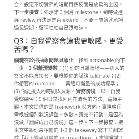
合。設定不切實際的短期目標反而是放棄的主因。
下一步檢查
：先承諾 3 個月 milestone，到時做進
展 review 再決定是否 extend；不要一開始就承諾
過長週期，留彈性給自己跟教練。
Q3：自我覺察會讓我更敏感、更受
苦嗎？
關鍵在於把抽象問題具象化
，找到 actionable 的下
一步。
3 個釐清變數
：(1) 你的具體情境——別人的
答案不能直接套，要根據你的脈絡 calibrate；(2)
你想要的 outcome——具體可衡量的成功標準；
(3) 你能投入的時間與資源。
實務情境
：以「自我
覺察練習：5 個日常找回內在清明的方法」這類主
題，本文提供的是 framework 與方向，實際應用
需根據個別狀況調整。多數人讀完不行動，是因為
沒做「翻譯成自己情境」這一步。
下一步檢查
：把
本文中跟你最相關的 1-2 個 takeaway 寫下並翻譯
成「我下週可以做的 micro-action」，本週嘗試 1