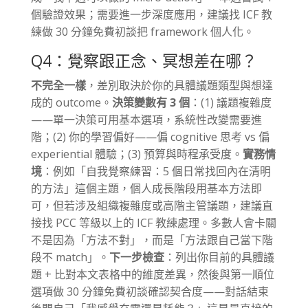
個驗證效果；需要進一步深度應用，建議找 ICF 教
練做 30 分鐘免費初談把 framework 個人化。
Q4：覺察跟正念、冥想差在哪？
不完全一樣
，差別取決於你的具體議題類型與想達
成的 outcome。
決策變數有 3 個
：(1) 議題複雜度
——單一決策可用基本選項，系統性改變需要進
階；(2) 你的學習偏好——偏 cognitive 思考 vs 偏
experiential 體驗；(3) 預算與時程承受度。
實務情
境
：例如「自我覺察練習：5 個日常找回內在清明
的方法」這個主題，個人成長階段用基本方法即
可，但若涉及組織複雜度或高階主管議題，建議直
接找 PCC 等級以上的 ICF 教練處理。多數人會卡關
不是因為「方法不對」，而是「方法跟自己當下階
段不 match」。
下一步檢查
：列出你目前的具體議
題 + 比對本文表格中的維度差異，然後與第一順位
選項做 30 分鐘免費初談確認契合度——對話結束