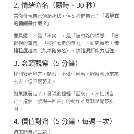
2. 情緒命名（隨時、30 秒）
當你發現自己情緒起伏，停 5 秒問自己：「
我現在
的情緒是什麼？
」
要具體：不是「不爽」，是「被忽略的憤怒」「被
輕視的羞愧」「被推著走的無力」。研究顯示，
情
緒粒度
越高（能精確命名），情緒調節能力越強。
3. 念頭觀察（5 分鐘）
找個安靜地方，閉眼，不做任何事。觀察念頭來來
去去，但不跟著走。
如果跟著走了，發現後輕輕「回來」，不批判自
己。這個「發現—回來」的動作本身就是覺察肌
肉。
4. 價值對齊（5 分鐘，每週一次）
週末問自己三題：