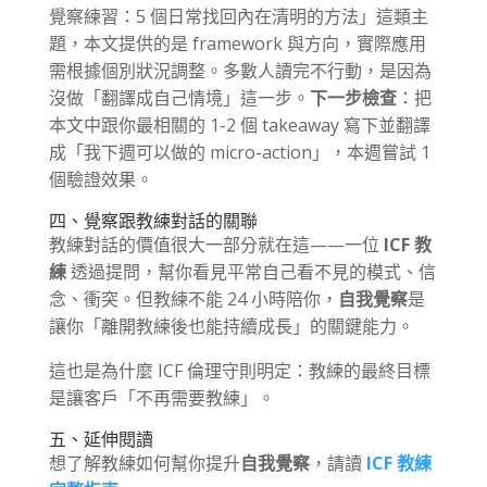
覺察練習：5 個日常找回內在清明的方法」這類主
題，本文提供的是 framework 與方向，實際應用
需根據個別狀況調整。多數人讀完不行動，是因為
沒做「翻譯成自己情境」這一步。
下一步檢查
：把
本文中跟你最相關的 1-2 個 takeaway 寫下並翻譯
成「我下週可以做的 micro-action」，本週嘗試 1
個驗證效果。
四、覺察跟教練對話的關聯
教練對話的價值很大一部分就在這——一位
ICF 教
練
透過提問，幫你看見平常自己看不見的模式、信
念、衝突。但教練不能 24 小時陪你，
自我覺察
是
讓你「離開教練後也能持續成長」的關鍵能力。
這也是為什麼 ICF 倫理守則明定：教練的最終目標
是讓客戶「不再需要教練」。
五、延伸閱讀
想了解教練如何幫你提升
自我覺察
，請讀
ICF 教練