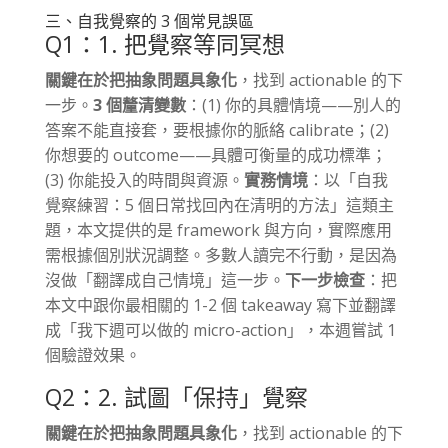
三、自我覺察的 3 個常見誤區
Q1：1. 把覺察等同冥想
關鍵在於把抽象問題具象化
，找到 actionable 的下
一步。
3 個釐清變數
：(1) 你的具體情境——別人的
答案不能直接套，要根據你的脈絡 calibrate；(2)
你想要的 outcome——具體可衡量的成功標準；
(3) 你能投入的時間與資源。
實務情境
：以「自我
覺察練習：5 個日常找回內在清明的方法」這類主
題，本文提供的是 framework 與方向，實際應用
需根據個別狀況調整。多數人讀完不行動，是因為
沒做「翻譯成自己情境」這一步。
下一步檢查
：把
本文中跟你最相關的 1-2 個 takeaway 寫下並翻譯
成「我下週可以做的 micro-action」，本週嘗試 1
個驗證效果。
Q2：2. 試圖「保持」覺察
關鍵在於把抽象問題具象化
，找到 actionable 的下