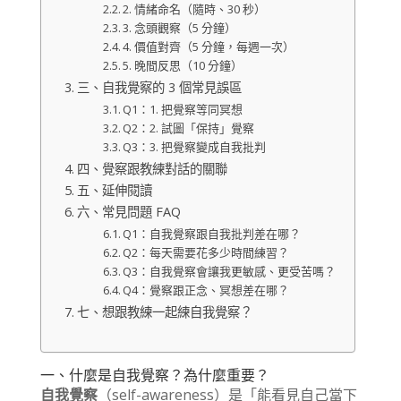
2. 情緒命名（隨時、30 秒）
3. 念頭觀察（5 分鐘）
4. 價值對齊（5 分鐘，每週一次）
5. 晚間反思（10 分鐘）
三、自我覺察的 3 個常見誤區
Q1：1. 把覺察等同冥想
Q2：2. 試圖「保持」覺察
Q3：3. 把覺察變成自我批判
四、覺察跟教練對話的關聯
五、延伸閱讀
六、常見問題 FAQ
Q1：自我覺察跟自我批判差在哪？
Q2：每天需要花多少時間練習？
Q3：自我覺察會讓我更敏感、更受苦嗎？
Q4：覺察跟正念、冥想差在哪？
七、想跟教練一起練自我覺察？
一、什麼是自我覺察？為什麼重要？
自我覺察
（self-awareness）是「能看見自己當下