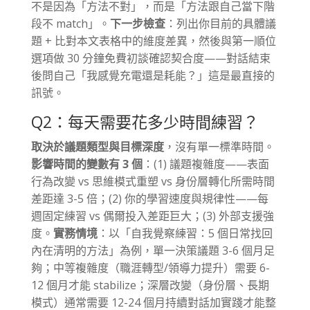
不是因為「方法不對」，而是「方法跟自己當下階
段不 match」。
下一步檢查
：列出你目前的具體議
題 + 比對本文表格中的維度差異，然後與第一順位
選項做 30 分鐘免費初談確認契合度——對話結束
後問自己「我感覺充電還是耗能？」這是最直接的
訊號。
Q2：每天需要花多少時間練習？
取決於議題類型與目標深度
，沒有單一標準時間。
影響時間的變數有 3 個
：(1) 議題複雜度——表面
行為改變 vs 思維模式重塑 vs 身份層轉化所需時間
差距達 3-5 倍；(2) 你的學習速度與規律性——每
週固定練習 vs 偶爾投入差距巨大；(3) 外部支援強
度。
實務情境
：以「自我覺察練習：5 個日常找回
內在清明的方法」為例，單一決策議題 3-6 個月足
夠；中等複雜度（職涯轉型/領導力提升）需要 6-
12 個月才能 stabilize；深層改變（身份層、長期
模式）通常需要 12-24 個月持續對話加實踐才能整