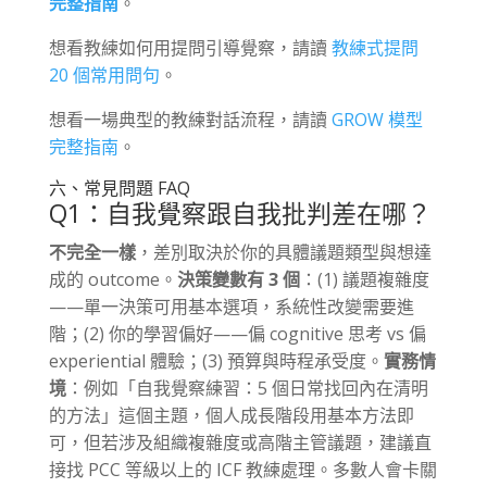
完整指南
。
想看教練如何用提問引導覺察，請讀
教練式提問
20 個常用問句
。
想看一場典型的教練對話流程，請讀
GROW 模型
完整指南
。
六、常見問題 FAQ
Q1：自我覺察跟自我批判差在哪？
不完全一樣
，差別取決於你的具體議題類型與想達
成的 outcome。
決策變數有 3 個
：(1) 議題複雜度
——單一決策可用基本選項，系統性改變需要進
階；(2) 你的學習偏好——偏 cognitive 思考 vs 偏
experiential 體驗；(3) 預算與時程承受度。
實務情
境
：例如「自我覺察練習：5 個日常找回內在清明
的方法」這個主題，個人成長階段用基本方法即
可，但若涉及組織複雜度或高階主管議題，建議直
接找 PCC 等級以上的 ICF 教練處理。多數人會卡關