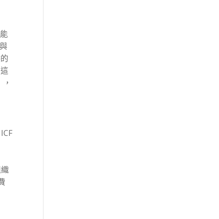
不能
間與
供的
」這
」，
ICF
-
組織
費