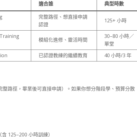
適合誰
典型時數
ng
完整路徑、想直接申請
125+ 小時
認證
 Training
30–80 小時／
模組化進修、靈活時間
單堂
ion
已認證教練的繼續教育
40 小時/3 年
完整路徑，畢業後可直接申請）。如果你想分階段學、預算分散 
00（含 125–200 小時訓練）