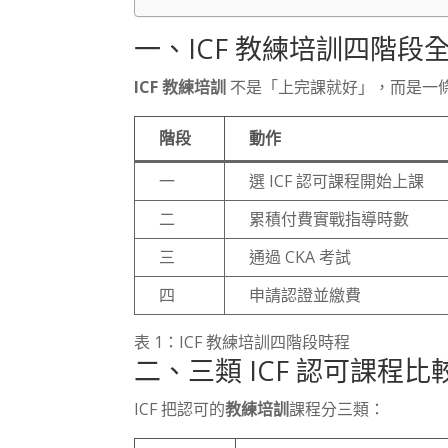
一、ICF 教練培訓四階段
ICF 教練培訓
不是「上完課就好」，而是一
階段
動作
一
選 ICF 認可課程開始上課
二
累積付費實戰指導時數
三
通過 CKA 考試
四
申請認證並繳費
表 1：ICF 教練培訓四階段時程
二、三類 ICF 認可課程比
ICF 把認可的
教練培訓
課程分三類：