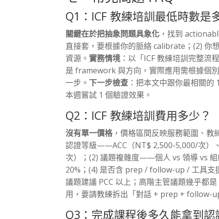
Q1：ICF 教練培訓最低時數是
關鍵在於把抽象問題具象化
，找到 actiona
直接套，要根據你的脈絡 calibrate；(2)
資源。
實務情境
：以「ICF 教練培訓完整
是 framework 與方向，實際應用需
一步。
下一步檢查
：把本文中跟你最相關的 1-2
本週嘗試 1 個驗證效果。
Q2：ICF 教練培訓費用多少？
沒有單一價格
，價格區間反映服務範圍、教
認證等級——ACC（NT$ 2,500-5,000/次）、PC
次）；(2) 議題複雜度——個人 vs 領導 v
20%；(4) 是否含 prep / follow-up / 工具
議題建議 PCC 以上；高階主管議題幾乎都是 
用，要請教練拆出「對話 + prep + fol
Q3：完成課程後多久能拿到認