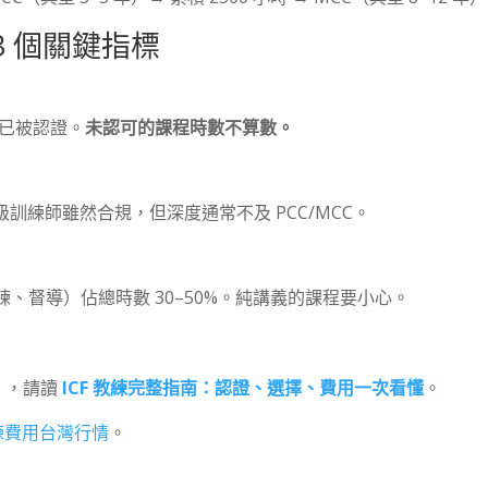
 3 個關鍵指標
認課程已被認證。
未認可的課程時數不算數。
C 級訓練師雖然合規，但深度通常不及 PCC/MCC。
、督導）佔總時數 30–50%。純講義的課程要小心。
訓），請讀
ICF 教練完整指南：認證、選擇、費用一次看懂
。
教練費用台灣行情
。