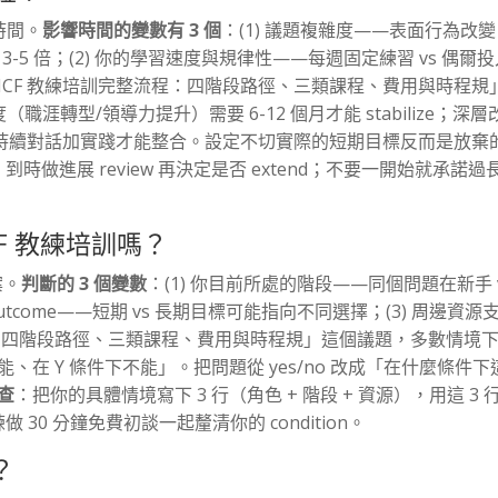
時間。
影響時間的變數有 3 個
：(1) 議題複雜度——表面行為改變 
3-5 倍；(2) 你的學習速度與規律性——每週固定練習 vs 偶爾
ICF 教練培訓完整流程：四階段路徑、三類課程、費用與時程規
職涯轉型/領導力提升）需要 6-12 個月才能 stabilize；深層
個月持續對話加實踐才能整合。設定不切實際的短期目標反而是放棄
ne，到時做進展 review 再決定是否 extend；不要一開始就承諾過
F 教練培訓嗎？
案。
判斷的 3 個變數
：(1) 你目前所處的階段——同個問題在新手 
tcome——短期 vs 長期目標可能指向不同選擇；(3) 周邊資源
程：四階段路徑、三類課程、費用與時程規」這個議題，多數情境
、在 Y 條件下不能」。把問題從 yes/no 改成「在什麼條件下
查
：把你的具體情境寫下 3 行（角色 + 階段 + 資源），用這 3 
 30 分鐘免費初談一起釐清你的 condition。
？