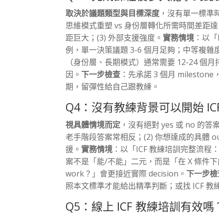
取決於議題類型與目標深度
，沒有單一標準
思維模式重塑 vs 身份層轉化所需時間差距達 
距巨大；(3) 外部支援強度。
實務情境
：以「
例，單一決策議題 3-6 個月足夠；中等複雜度（
（身份層、長期模式）通常需要 12-24 
因。
下一步檢查
：先承諾 3 個月 milesto
期，留彈性給自己跟教練。
Q4：沒有教練背景可以開始 IC
視具體情境而定
，沒有絕對 yes 或 no 的答
老手階段答案常相反；(2) 你想達成的具體 ou
援。
實務情境
：以「ICF 教練培訓完整流
案不是「能/不能」二元，而是「在 X 條件下能
work？」會更接近實際 decision。
下一步檢
照本文標準才能給出精準判斷；或找 ICF 教練做
Q5：線上 ICF 教練培訓有效嗎