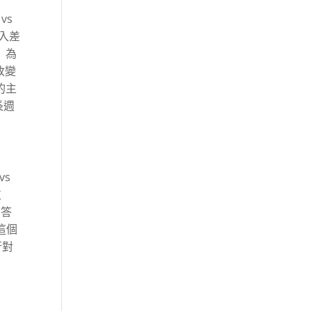
vs
投入差
」為
改變
的主
長週
vs
支
下答
這個
行對