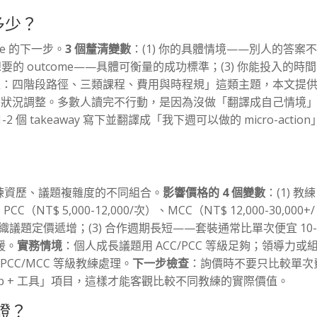
多少？
ble 的下一步。
3 個釐清變數
：(1) 你的具體情境——別人的答案
 你想要的 outcome——具體可衡量的成功標準；(3) 你能投入的時
流程：四階段路徑、三類課程、費用與時程規」這類主題，本文提
根據個別狀況調整。多數人讀完不行動，是因為沒做「翻譯成自己情境
 個 takeaway 寫下並翻譯成「我下週可以做的 micro-action
練資歷、議題複雜度的不同組合。
影響價格的 4 個變數
：(1) 教練 
C（NT$ 5,000-12,000/次）、MCC（NT$ 12,000-30,000+/
s 組織議題定價遞增；(3) 合作週期長短——套裝通常比單次便宜 10
支援。
實務情境
：個人成長議題用 ACC/PCC 等級足夠；領導力或
PCC/MCC 等級教練處理。
下一步檢查
：詢價時不要只比較單次
low-up + 工具」項目，這樣才能客觀比較不同教練的實際價值。
證？